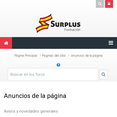
Salta al contenido principal
Página Principal
Páginas del sitio
Anuncios de la página
Buscar en los foros
Buscar 
Anuncios de la página
Avisos y novedades generales